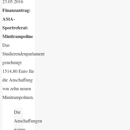
23.05.2016
Finanzantrag:
AStA-
Sportreferat:
Minitrampoline
Das
Studierendenparlament
genehmigt
1514,80 Euro für
die Anschaffung
von zehn neuen
Minitrampolinen.
Die
Anschaffungen
waren