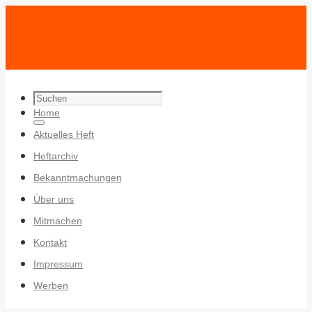
Search
Zum
Home
for:
Search
Inhalt
Aktuelles Heft
springen
Heftarchiv
Bekanntmachungen
Über uns
Mitmachen
Kontakt
Impressum
Werben