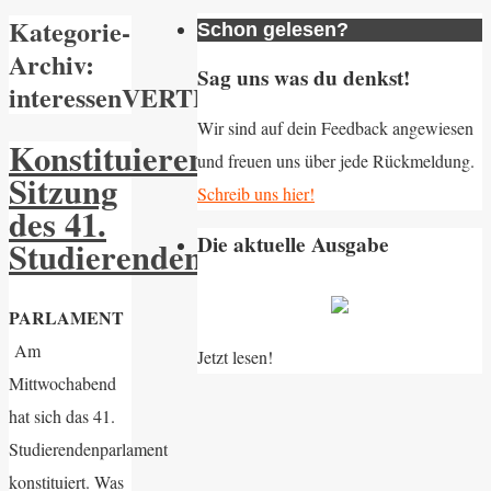
Kategorie-
Schon gelesen?
Archiv:
Sag uns was du denkst!
interessenVERTRETUNG
Wir sind auf dein Feedback angewiesen
Konstituierende
und freuen uns über jede Rückmeldung.
Sitzung
Schreib uns hier!
des 41.
Die aktuelle Ausgabe
Studierendenparlaments
PARLAMENT
Am
Jetzt lesen!
Mittwochabend
hat sich das 41.
Studierendenparlament
konstituiert. Was