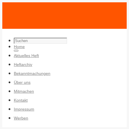
Search
Zum
Home
for:
Search
Inhalt
Aktuelles Heft
springen
Heftarchiv
Bekanntmachungen
Über uns
Mitmachen
Kontakt
Impressum
Werben