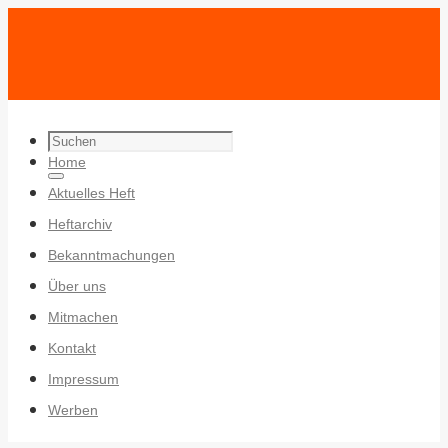
Search
Zum
Home
for:
Search
Inhalt
Aktuelles Heft
springen
Heftarchiv
Bekanntmachungen
Über uns
Mitmachen
Kontakt
Impressum
Werben