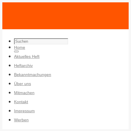
Search
Zum
Home
for:
Search
Inhalt
Aktuelles Heft
springen
Heftarchiv
Bekanntmachungen
Über uns
Mitmachen
Kontakt
Impressum
Werben