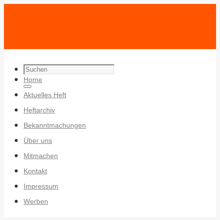
Search
Zum
Home
for:
Search
Inhalt
Aktuelles Heft
springen
Heftarchiv
Bekanntmachungen
Über uns
Mitmachen
Kontakt
Impressum
Werben